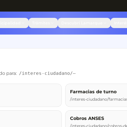
icipalidad
Trámites
Descubrí Lamarque
Inter
do para:
/interes-ciudadano/
—
Farmacias de turno
/interes-ciudadano/farmacia
Cobros ANSES
/interes-ciudadano/cobros-d