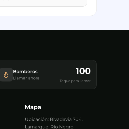
100
Bomberos
Llamar ahora
Toque para llamar
Mapa
Ubicación:
Rivadavia 704,
Lamarque, Río Negro