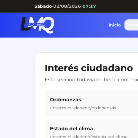
•
•
Sábado
08/08/2026
07:17
Inicio
Mun
Interés ciudadano
Esta sección todavía no tiene conteni
Ordenanzas
/interes-ciudadano/ordenanzas
Estado del clima
/interes-ciudadano/estado-del-clima