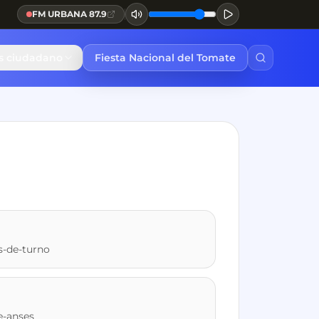
FM URBANA 87.9
és ciudadano
Fiesta Nacional del Tomate
s-de-turno
e-anses