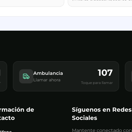
1
107
Ambulancia
Llamar ahora
r
Toque para llamar
ormación de
Síguenos en Redes
tacto
Sociales
Mantente conectado con